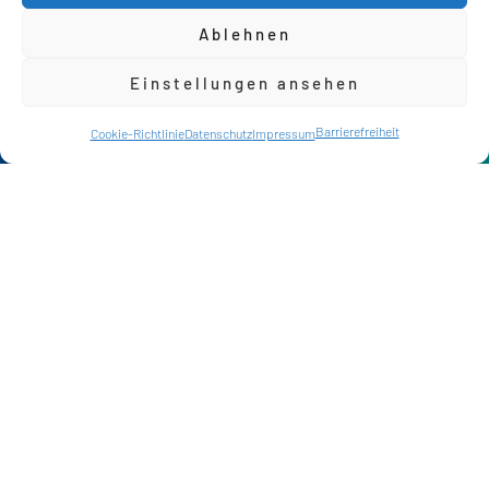
Ablehnen
Einstellungen ansehen
Kontakt
Barrierefreiheit
Chat
Cookie-Richtlinie
Datenschutz
Impressum