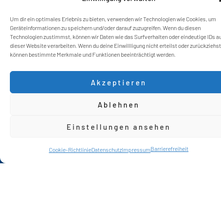
Um dir ein optimales Erlebnis zu bieten, verwenden wir Technologien wie Cookies, um
Geräteinformationen zu speichern und/oder darauf zuzugreifen. Wenn du diesen
Technologien zustimmst, können wir Daten wie das Surfverhalten oder eindeutige IDs a
dieser Website verarbeiten. Wenn du deine Einwillligung nicht erteilst oder zurückziehst
können bestimmte Merkmale und Funktionen beeinträchtigt werden.
Akzeptieren
Ablehnen
Einstellungen ansehen
Kontakt
Barrierefreiheit
Chat
Cookie-Richtlinie
Datenschutz
Impressum