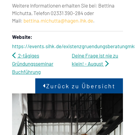
Weitere Informationen erhalten Sie bei: Bettina
Michutta, Telefon 02331 390-284 oder
Mail:
bettina.michutta@hagen.ihk.de
.
Website:
https://events.sihk.de/existenzgruendungsberatungm
2-tägiges
Deine Frage ist nie zu
Gründungsseminar
klein! - August
Buchführung
Zurück zu Übersicht