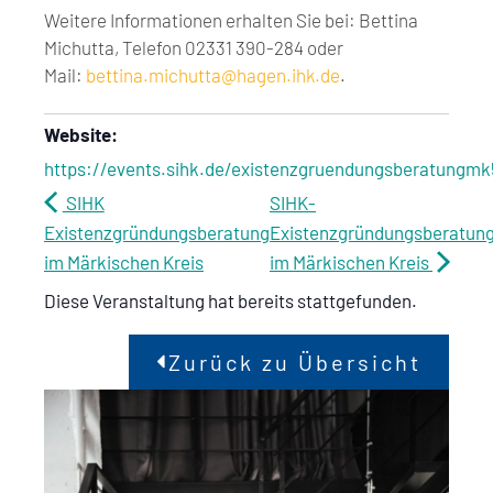
Weitere Informationen erhalten Sie bei: Bettina
Michutta, Telefon 02331 390-284 oder
Mail:
bettina.michutta@hagen.ihk.de
.
Website:
https://events.sihk.de/existenzgruendungsberatungm
SIHK
SIHK-
Existenzgründungsberatung
Existenzgründungsberatun
im Märkischen Kreis
im Märkischen Kreis
Diese Veranstaltung hat bereits stattgefunden.
Zurück zu Übersicht