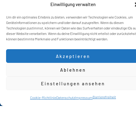
Einwilligung verwalten
Um dir ein optimales Erlebnis zu bieten, verwenden wir Technologien wie Cookies, um
Geräteinformationen zu speichern und/oder darauf zuzugreifen. Wenn du diesen
Technologien zustimmst, können wir Daten wie das Surfverhalten oder eindeutige IDs a
dieser Website verarbeiten. Wenn du deine Einwillligung nicht erteilst oder zurückziehst
können bestimmte Merkmale und Funktionen beeinträchtigt werden.
Akzeptieren
Ablehnen
Einstellungen ansehen
Kontakt
Barrierefreiheit
Chat
Cookie-Richtlinie
Datenschutz
Impressum