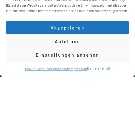
IDs auf dieser Website verarbeiten. Wenn du deine Einwillligung nicht erteilst oder
zurückziehst, können bestimmte Merkmale und Funktionen beeinträchtigt werden.
Akzeptieren
Ablehnen
Einstellungen ansehen
Kontakt
Barrierefreiheit
Chat
Cookie-Richtlinie
Datenschutz
Impressum