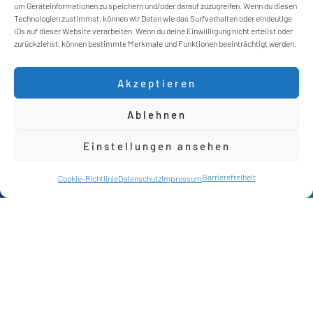
um Geräteinformationen zu speichern und/oder darauf zuzugreifen. Wenn du diesen
Technologien zustimmst, können wir Daten wie das Surfverhalten oder eindeutige
IDs auf dieser Website verarbeiten. Wenn du deine Einwillligung nicht erteilst oder
zurückziehst, können bestimmte Merkmale und Funktionen beeinträchtigt werden.
Akzeptieren
Ablehnen
Einstellungen ansehen
Kontakt
Barrierefreiheit
Chat
Cookie-Richtlinie
Datenschutz
Impressum